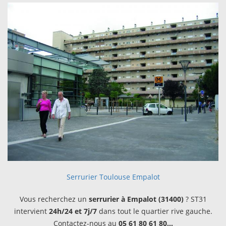
Serrurier Toulouse Empalot
Vous recherchez un
serrurier à Empalot (31400)
? ST31
intervient
24h/24 et 7j/7
dans tout le quartier rive gauche.
Contactez-nous au
05 61 80 61 80…